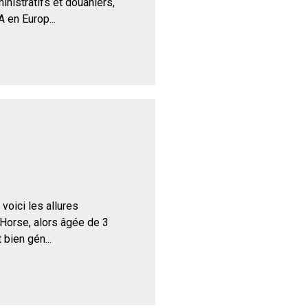
nistratifs et douaniers,
 en Europ...
 voici les allures
 Horse, alors âgée de 3
 bien gén...